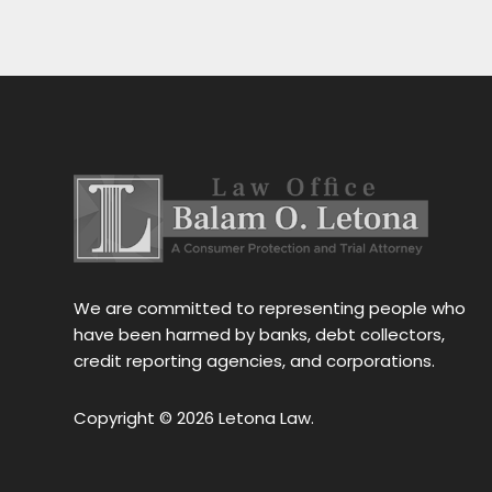
y off my 
my situation fast.
dealer
car 
ng for 
 
stress 
h the 
stance, 
al.Thank 
We are committed to representing people who
have been harmed by banks, debt collectors,
credit reporting agencies, and corporations.
Copyright © 2026 Letona Law.