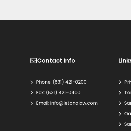
ship.
Contact Info
Link
Phone:
(831) 421-0200
Pr
Fax:
(831) 421-0400
Te
Email:
info@letonalaw.com
Sa
Oa
Sa