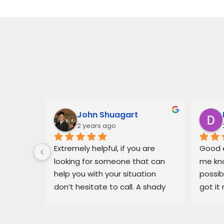
John Shuagart
2 years ago
 for Mr. 
Extremely helpful, if you are 
Good e
ary, in 
looking for someone that can 
me kno
 
help you with your situation 
possib
l able 
don’t hesitate to call. A shady 
got it 
ue I had 
dealership in pajaro was making 
recomm
He got 
my life miserable, Balam fixed 
in bin