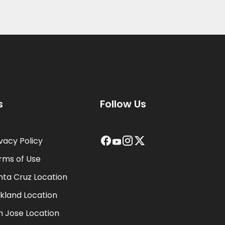
you!
services a
thorough, 
highly r
s
Follow Us
ivacy Policy
rms of Use
nta Cruz Location
kland Location
n Jose Location