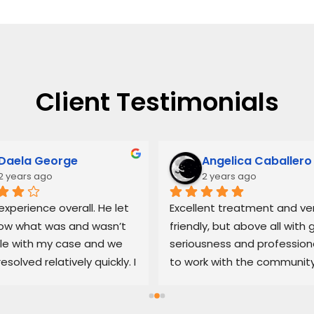
Client Testimonials
Daela George
Angelica Caballero
2 years ago
2 years ago
xperience overall. He let 
Excellent treatment and ver
w what was and wasn’t 
friendly, but above all with g
le with my case and we 
seriousness and professiona
resolved relatively quickly. I 
to work with the community
end his services if you’re 
100% recommended
d with an untrustworthy 