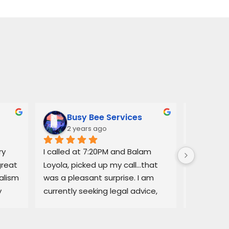
Busy Bee Services
Ann
2 years ago
3 y
y 
I called at 7:20PM and Balam 
Balam ga
reat 
Loyola, picked up my call…that 
regarding
lism 
was a pleasant surprise. I am 
explained
 
currently seeking legal advice, 
Lemon law
and he was able to give me 
resolved q
some good information.Thank 
I would no